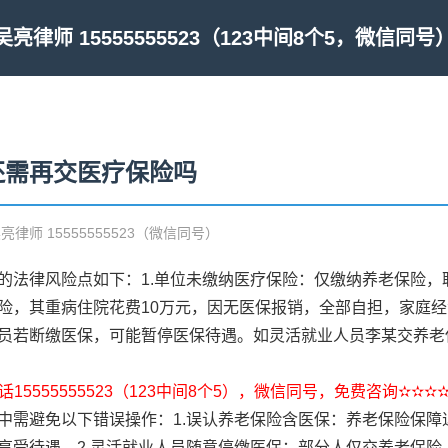
吴亮律师 15555555523（123中间8个5，微信同号
还需再交医疗保险吗
吴亮律师 15555555523（微信同号）
的法律风险点如下：1.单位未缴纳医疗保险：仅缴纳养老保险，
险，其重病住院花费10万元，因无医保报销，全部自担，家庭经
员若断缴医保，可能暂停医保待遇。如灵活就业人员李某交养老
15555555523（123中间8个5），微信同号，免费咨询✫✫✫
中需避免以下错误操作：1.误认养老保险含医保：养老保险保障
享受待遇。2.灵活就业人员随意停缴医保：部分人仅交养老保险