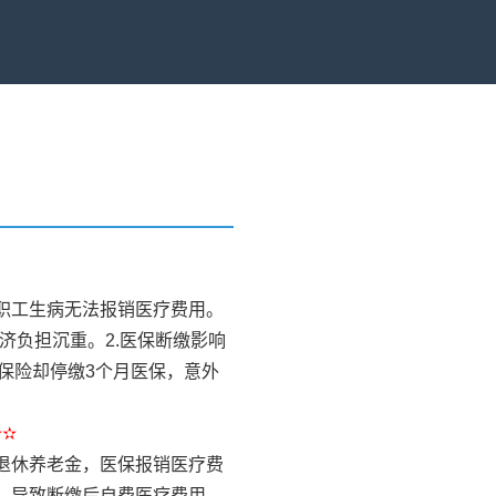
）
职工生病无法报销医疗费用。
济负担沉重。2.医保断缴影响
保险却停缴3个月医保，意外
✫✫
退休养老金，医保报销医疗费
，导致断缴后自费医疗费用，