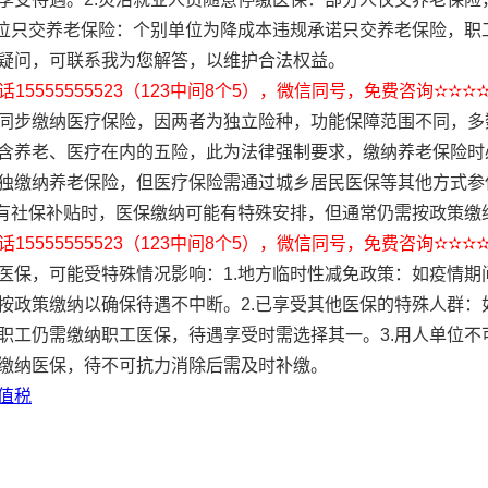
单位只交养老保险：个别单位为降成本违规承诺只交养老保险，职
疑问，可联系我为您解答，以维护合法权益。
15555555523（123中间8个5），微信同号，免费咨询✫✫✫
同步缴纳医疗保险，因两者为独立险种，功能保障范围不同，多数
含养老、医疗在内的五险，此为法律强制要求，缴纳养老保险时必
独缴纳养老保险，但医疗保险需通过城乡居民医保等其他方式参
体有社保补贴时，医保缴纳可能有特殊安排，但通常仍需按政策缴
15555555523（123中间8个5），微信同号，免费咨询✫✫✫
医保，可能受特殊情况影响：1.地方临时性减免政策：如疫情期
按政策缴纳以确保待遇不中断。2.已享受其他医保的特殊人群：
职工仍需缴纳职工医保，待遇享受时需选择其一。3.用人单位不
缴纳医保，待不可抗力消除后需及时补缴。
值税