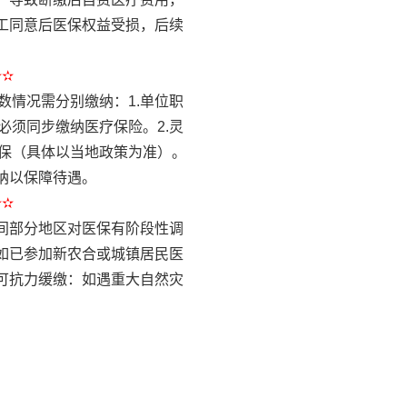
工同意后医保权益受损，后续
✫✫
情况需分别缴纳：1.单位职
须同步缴纳医疗保险。2.灵
保（具体以当地政策为准）。
纳以保障待遇。
✫✫
间部分地区对医保有阶段性调
如已参加新农合或城镇居民医
可抗力缓缴：如遇重大自然灾